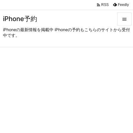

Feedly
RSS
iPhone予約

iPhoneの最新情報を掲載中 iPhoneの予約もこちらのサイトから受付

中です。
メニュ

サイド

前へ

次へ

検索