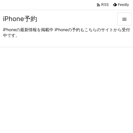

Feedly
RSS
iPhone予約

iPhoneの最新情報を掲載中 iPhoneの予約もこちらのサイトから受付

中です。
メニュ

サイド

前へ

次へ

検索