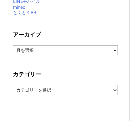
LINEモバイル
mineo
とくとくBB
アーカイブ
ア
ー
カ
イ
ブ
カテゴリー
カ
テ
ゴ
リ
ー