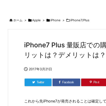

ホーム
>

Apple
>

iPhone
>

iPhone7/Plus
iPhone7 Plus 量販
リットは？デメリットは？

2017年3月21日
Twitter
Facebook
Pin it
これから先iPhone7が発売されることは確定