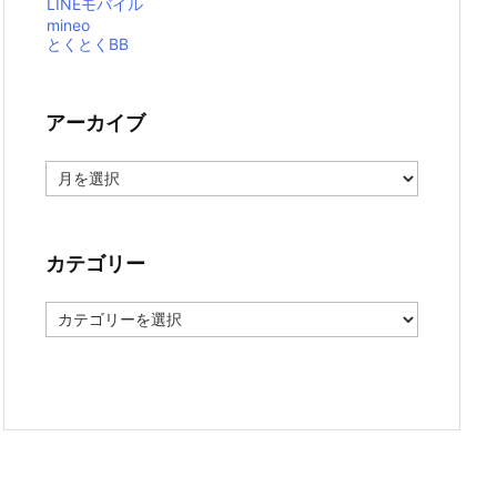
LINEモバイル
mineo
とくとくBB
アーカイブ
ア
ー
カ
イ
ブ
カテゴリー
カ
テ
ゴ
リ
ー