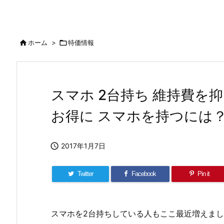

ホーム
>

特価情報
スマホ 2台持ち 維持費を抑え
お得に スマホを持つには

2017年1月7日
Twitter
Facebook
Pin it
スマホを2台持ちしている人もここ最近増えまし