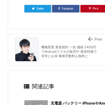
Twitter
Facebook
Pin it

Prev
機種変更 新規契約 一括 価格 5400円
でAndroidスマホが販売中 激安特価で
非常にお得 事務手数料も無料に

関連記事
充電器 バッテリー iPhoneやA