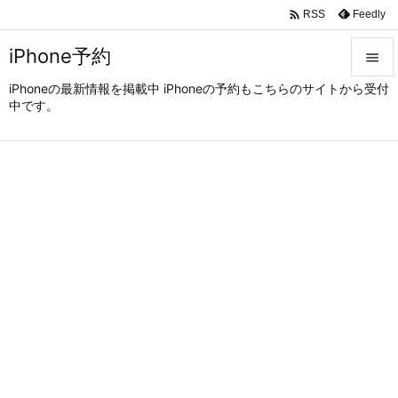

Feedly
RSS
iPhone予約

iPhoneの最新情報を掲載中 iPhoneの予約もこちらのサイトから受付

中です。
メニュ

サイド

前へ

次へ

検索